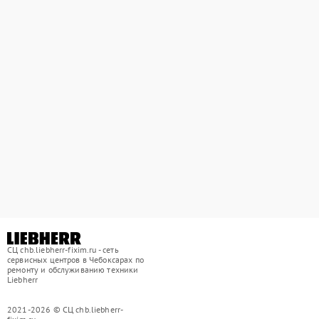
СЦ chb.liebherr-fixim.ru - сеть
сервисных центров в Чебоксарах по
ремонту и обслуживанию техники
Liebherr
2021-2026 © СЦ chb.liebherr-