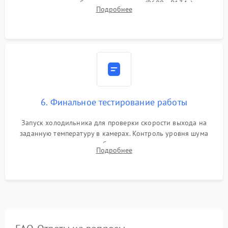
дозированным объемом хладагента (R600a, R134a) по
Подробнее
электронным весам. Контроль рабочего давления в системе.
6. Финальное тестирование работы
Запуск холодильника для проверки скорости выхода на
заданную температуру в камерах. Контроль уровня шума
компрессора, отсутствия обмерзания стенок и корректного
Подробнее
срабатывания системы автоматической оттайки.