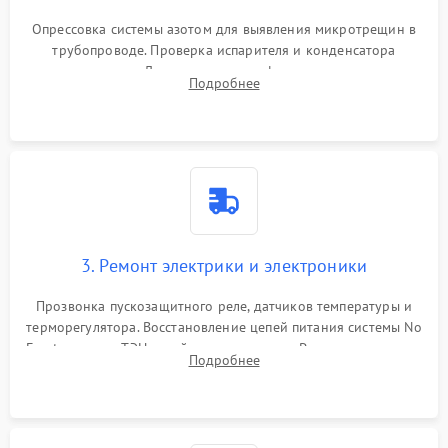
Опрессовка системы азотом для выявления микротрещин в
трубопроводе. Проверка испарителя и конденсатора
течеискателем. Демонтаж старого фильтра-осушителя и
Подробнее
продувка капиллярной трубки для устранения засоров.
3. Ремонт электрики и электроники
Прозвонка пускозащитного реле, датчиков температуры и
терморегулятора. Восстановление цепей питания системы No
Frost, включая ТЭН оттайки и вентилятор. Ремонт или замена
Подробнее
платы управления при сбоях алгоритмов.