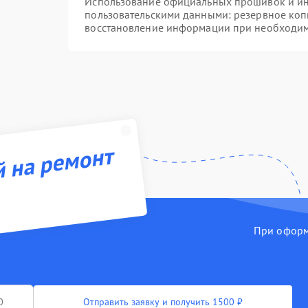
Использование официальных прошивок и инс
пользовательскими данными: резервное коп
восстановление информации при необходи
й на ремонт
При оформл
Отправить заявку и получить 1500 ₽