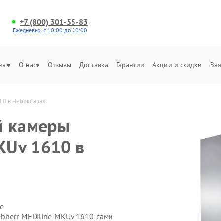
+7 (800) 301-55-83
Ежедневно, с 10:00 до 20:00
ны
О нас
Отзывы
Доставка
Гарантии
Акции и скидки
Зая
10 в Чебоксарах
й камеры
KUv 1610 в
е
ebherr MEDiline MKUv 1610 сами