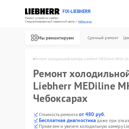
FIX-LIEBHERR
Ремонт устройств Liebherr
Специализированный cервисный центр г.
Чебоксары
Мы ремонтируем
Срочный ремонт
Це
ebherr в Чебоксарах
Ремонт холодильной камеры Liebherr MEDiline MKUv 16
Ремонт холодильно
Ремонт холодильников Liebherr
Ремонт винных шкафов Liebherr
Ремонт морозильных камер Liebherr
Liebherr MEDiline M
Чебоксарах
от 480 руб.
Стоимость ремонта
Бесплатная диагностика
даже при отказ
Привезем и увезем холодильную камеру Li