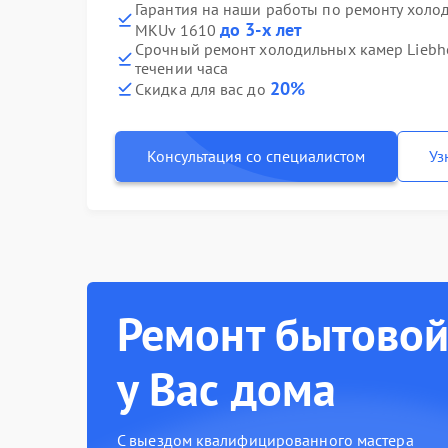
Гарантия на наши работы по ремонту холод
до 3-х лет
MKUv 1610
Срочный ремонт холодильных камер Liebhe
течении часа
20%
Скидка для вас до
Консультация со специалистом
Уз
Ремонт бытовой
у Вас дома
С выездом квалифицированного мастера