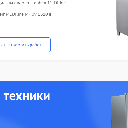
ильных камер Liebherr MEDiline
rr MEDiline MKUv 1610 в
нать стоимость работ
 техники