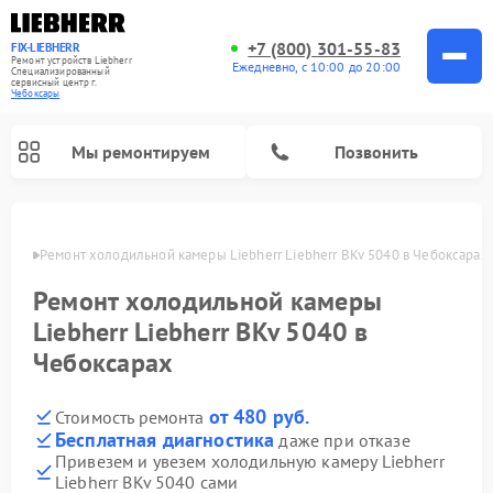
+7 (800) 301-55-83
FIX-LIEBHERR
Ремонт устройств Liebherr
Ежедневно, с 10:00 до 20:00
Специализированный
cервисный центр г.
Чебоксары
Мы ремонтируем
Позвонить
сарах
Ремонт холодильной камеры Liebherr Liebherr BKv 5040 в Чебоксарах
Ремонт холодильной камеры
Ремонт морозильных камер Liebherr
Ремонт винных шкафов Liebherr
Liebherr Liebherr BKv 5040 в
Чебоксарах
от 480 руб.
Стоимость ремонта
Бесплатная диагностика
даже при отказе
Привезем и увезем холодильную камеру Liebherr
Liebherr BKv 5040 сами