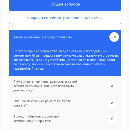
Общие вопросы
Вопросы по ремонту холодильных камер
Какие документы вы предоставляете?
На этапе приема устройства на диагностику и последующий
ремонт вам будет предоставлен заказ-наряд с указанием страховых
обязательств на ваше устройство. Далее, после выполнения работ
по ремонту техники, вы получите акт выполненных работ и
гарантийный талон.
Я уже знаю в чем неисправность и какой
ремонт необходим. Для чего проводить
диагностику?
Мне нужен срочный ремонт. Сможете
сделать?
Я хочу, чтобы мое устройство
ремонтировали при мне.